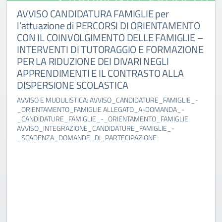
E per
AVVISO PUBBLICO DI SELEZION
ORIENTAMENTO
PERSONALE INTERNO/ESTERNO
E FAMIGLIE –
RECLUTAMENTO DI n.4 (quattro
E FORMAZIONE
l’attuazione di PERCORSI DI 
NEGLI
CON IL COINVOLGIMENTO DELL
STO ALLA
(SSPG)
AVVISO E MUDULISTICA:
DECRETO_DI_AVVIO_DELLA_PROCEDURA_
TURE_FAMIGLIE_-
AM_DISPERSIONE_ESPERTI_INTERNI
-DOMANDA_-
AVVISO_ORIENTAMENTO_FAMIGLIE_ESPER
TO_FAMIGLIE
ESTERNI ALLEGATO_A_-_ISTANZA_-
MIGLIE_-
_ORIENTAMENTO_FAMIGLIE_ESPERTI_INT
IONE
ALLEGATO_B_-_TABELLA_VALUTAZIONE_D
_ORIENTAMENTO_FAMIGLIE_ESPERTI_INT
ALLEGATO_C-_AUTORIZZAZIONE_CONSEN
_ORIENTAMENTO_FAMIGLIE_ESPERTI_INT
ALLEGATO_D-_DICHIARAZIONE_ALTRI_INC
_ORIENTAMENTO_FAMIGLIE_ESPERTI_INT
ALLEGATO_E-_POSIZIONE_FISCALE_E_PR
_ORIENTAMENTO_FAMIGLIE_ESPERTI_INT
ALLEGATO-F-FORMAT_CURRICULUM-VITAE