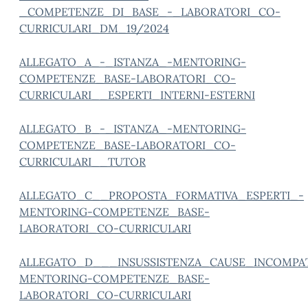
_COMPETENZE_DI_BASE_-_LABORATORI_CO-
CURRICULARI_DM_19/2024
ALLEGATO_A_-_ISTANZA_-MENTORING-
COMPETENZE_BASE-LABORATORI_CO-
CURRICULARI__ESPERTI_INTERNI-ESTERNI
ALLEGATO_B_-_ISTANZA_-MENTORING-
COMPETENZE_BASE-LABORATORI_CO-
CURRICULARI__TUTOR
ALLEGATO_C__PROPOSTA_FORMATIVA_ESPERTI_-
MENTORING-COMPETENZE_BASE-
LABORATORI_CO-CURRICULARI
ALLEGATO_D___INSUSSISTENZA_CAUSE_INCOMPATI
MENTORING-COMPETENZE_BASE-
LABORATORI_CO-CURRICULARI