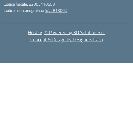
Codice fiscale: 82005110653
Codice meccanografico:
SAIC81300D
Hosting & Powered by 3D Solution S.r.l.
Concept & Design by Designers Italia