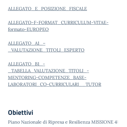
ALLEGATO_E_POSIZIONE_FISCALE
ALLEGATO-F-FORMAT_CURRICULUM-VITAE-
formato-EUROPEO
ALLEGATO_A1_–
_VALUTAZIONE_TITOLI_ESPERTO
ALLEGATO_B1_-
_TABELLA_VALUTAZIONE_TITOLI_-
MENTORING-COMPETENZE_BASE-
LABORATORI_CO-CURRICULARI__TUTOR
Obiettivi
Piano Nazionale di Ripresa e Resilienza MISSIONE 4: