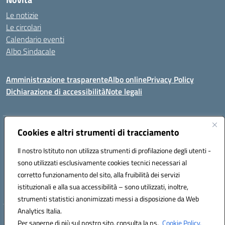
Le notizie
Le circolari
Calendario eventi
Albo Sindacale
Amministrazione trasparente
Albo online
Privacy Policy
Dichiarazione di accessibilità
Note legali
Indirizzo:
Cookies e altri strumenti di tracciamento
Via Felice Cavallotti, 15 -84020 - Oliveto Citra
Centralino:
0828793037
Email:
saic81300d@istruzione.it
Il nostro Istituto non utilizza strumenti di profilazione degli utenti -
Posta elettronica certificata (PEC):
saic81300d@pec.istruzione.it
sono utilizzati esclusivamente cookies tecnici necessari al
Codice fiscale: 82005110653
corretto funzionamento del sito, alla fruibilità dei servizi
Codice meccanografico:
SAIC81300D
istituzionali e alla sua accessibilità – sono utilizzati, inoltre,
strumenti statistici anonimizzati messi a disposizione da Web
Analytics Italia.
Hosting & Powered by 3D Solution S.r.l.
Per saperne di più sul nostro sito, consulta la ns.
Cookie Policy.