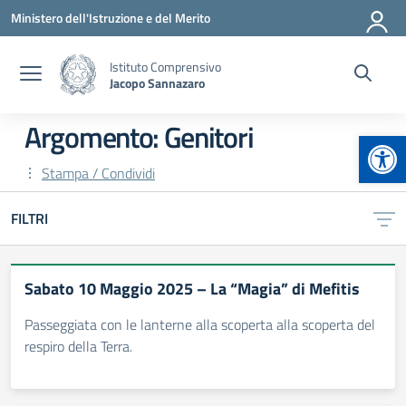
Vai ai contenuti
Vai al menu di navigazione
Vai al footer
Ministero dell'Istruzione e del Merito
Istituto Comprensivo
Jacopo Sannazaro
Argomento: Genitori
Apr
Stampa / Condividi
FILTRI
Sabato 10 Maggio 2025 – La “Magia” di Mefitis
Passeggiata con le lanterne alla scoperta alla scoperta del
respiro della Terra.