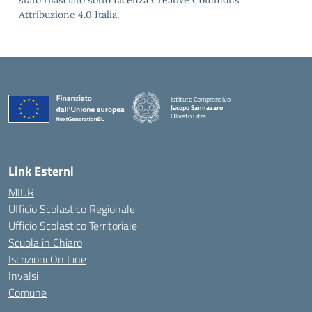
stato rilasciato sotto Licenza Creative Commons
Attribuzione 4.0 Italia.
Istituto Comprensivo
Jacopo Sannazaro
Oliveto Citra
— Visita la pagina iniziale della scuola
Link Esterni
MIUR
Ufficio Scolastico Regionale
Ufficio Scolastico Territoriale
Scuola in Chiaro
Iscrizioni On Line
Invalsi
Comune