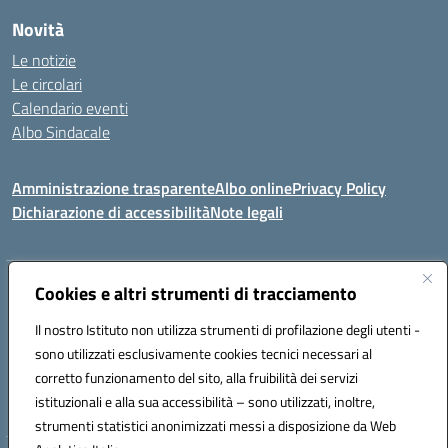
Novità
Le notizie
Le circolari
Calendario eventi
Albo Sindacale
Amministrazione trasparente
Albo online
Privacy Policy
Dichiarazione di accessibilità
Note legali
Indirizzo:
Cookies e altri strumenti di tracciamento
Via Felice Cavallotti, 15 -84020 - Oliveto Citra
Centralino:
0828793037
Email:
saic81300d@istruzione.it
Il nostro Istituto non utilizza strumenti di profilazione degli utenti -
Posta elettronica certificata (PEC):
saic81300d@pec.istruzione.it
sono utilizzati esclusivamente cookies tecnici necessari al
Codice fiscale: 82005110653
corretto funzionamento del sito, alla fruibilità dei servizi
Codice meccanografico:
SAIC81300D
istituzionali e alla sua accessibilità – sono utilizzati, inoltre,
strumenti statistici anonimizzati messi a disposizione da Web