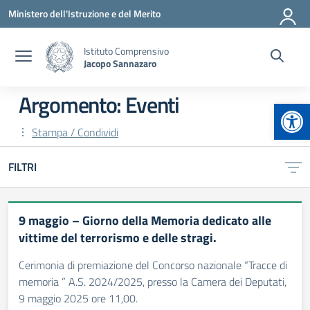
Vai ai contenuti
Vai al menu di navigazione
Vai al footer
Ministero dell'Istruzione e del Merito
Istituto Comprensivo
Jacopo Sannazaro
Argomento: Eventi
Apr
Stampa / Condividi
FILTRI
9 maggio – Giorno della Memoria dedicato alle
vittime del terrorismo e delle stragi.
Cerimonia di premiazione del Concorso nazionale “Tracce di
memoria ” A.S. 2024/2025, presso la Camera dei Deputati,
9 maggio 2025 ore 11,00.