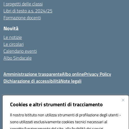
I progetti delle classi
Libri di testo a.s. 2024/25
Formazione docenti
Novità
Le notizie
Le circolari
Calendario eventi
Albo Sindacale
Amministrazione trasparente
Albo online
Privacy Policy
Dichiarazione di accessibilità
Note legali
Indirizzo:
Cookies e altri strumenti di tracciamento
Via Felice Cavallotti, 15 -84020 - Oliveto Citra
Centralino:
0828793037
Email:
saic81300d@istruzione.it
Il nostro Istituto non utilizza strumenti di profilazione degli utenti -
Posta elettronica certificata (PEC):
saic81300d@pec.istruzione.it
sono utilizzati esclusivamente cookies tecnici necessari al
Codice fiscale: 82005110653
corretto funzionamento del sito, alla fruibilità dei servizi