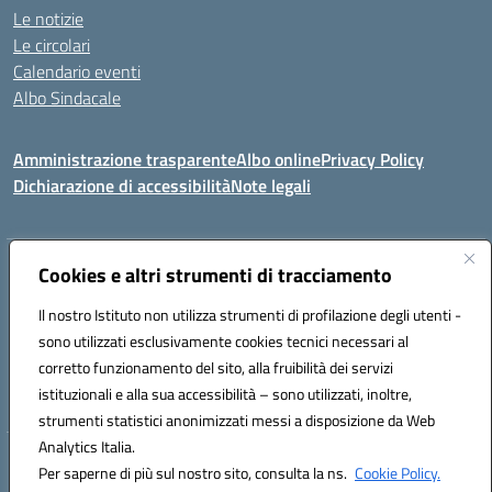
Le notizie
Le circolari
Calendario eventi
Albo Sindacale
Amministrazione trasparente
Albo online
Privacy Policy
Dichiarazione di accessibilità
Note legali
Indirizzo:
Cookies e altri strumenti di tracciamento
Via Felice Cavallotti, 15 -84020 - Oliveto Citra
Centralino:
0828793037
Email:
saic81300d@istruzione.it
Il nostro Istituto non utilizza strumenti di profilazione degli utenti -
Posta elettronica certificata (PEC):
saic81300d@pec.istruzione.it
sono utilizzati esclusivamente cookies tecnici necessari al
Codice fiscale: 82005110653
corretto funzionamento del sito, alla fruibilità dei servizi
Codice meccanografico:
SAIC81300D
istituzionali e alla sua accessibilità – sono utilizzati, inoltre,
strumenti statistici anonimizzati messi a disposizione da Web
Analytics Italia.
Hosting & Powered by 3D Solution S.r.l.
Per saperne di più sul nostro sito, consulta la ns.
Cookie Policy.
Concept & Design by Designers Italia