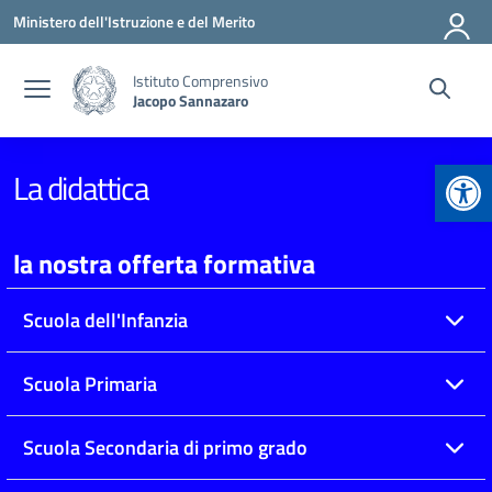
Vai ai contenuti
Vai al menu di navigazione
Vai al footer
Ministero dell'Istruzione e del Merito
Istituto Comprensivo
Jacopo Sannazaro
Apr
La didattica
la nostra offerta formativa
Scuola dell'Infanzia
Scuola Primaria
Scuola Secondaria di primo grado