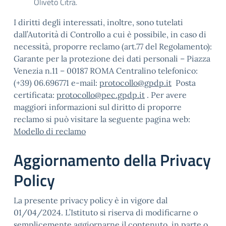
Oliveto Citra.
I diritti degli interessati, inoltre, sono tutelati
dall’Autorità di Controllo a cui è possibile, in caso di
necessità, proporre reclamo (art.77 del Regolamento):
Garante per la protezione dei dati personali – Piazza
Venezia n.11 – 00187 ROMA Centralino telefonico:
(+39) 06.696771 e-mail:
protocollo@gpdp.it
Posta
certificata:
protocollo@pec.gpdp.it
. Per avere
maggiori informazioni sul diritto di proporre
reclamo si può visitare la seguente pagina web:
Modello di reclamo
Aggiornamento della Privacy
Policy
La presente privacy policy è in vigore dal
01/04/2024. L’Istituto si riserva di modificarne o
semplicemente aggiornarne il contenuto, in parte o