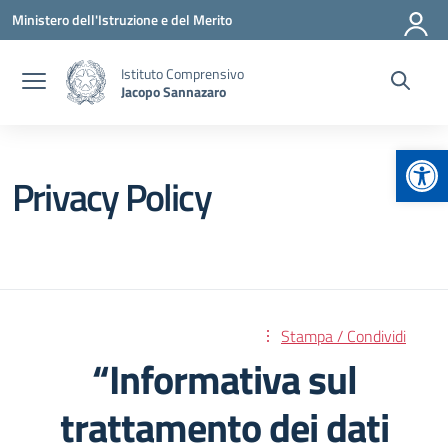
Vai ai contenuti
Vai al menu di navigazione
Vai al footer
Ministero dell'Istruzione e del Merito
Istituto Comprensivo
Jacopo Sannazaro
Apr
Privacy Policy
Stampa / Condividi
“Informativa sul
trattamento dei dati