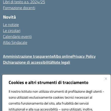
Libri di testo a.s. 2024/25
Formazione docenti
Novità
Le notizie
Le circolari
Calendario eventi
Albo Sindacale
Amministrazione trasparente
Albo online
Privacy Policy
Dichiarazione di accessibilità
Note legali
Indirizzo:
Cookies e altri strumenti di tracciamento
Via Felice Cavallotti, 15 -84020 - Oliveto Citra
Centralino:
0828793037
Email:
saic81300d@istruzione.it
Il nostro Istituto non utilizza strumenti di profilazione degli utenti -
Posta elettronica certificata (PEC):
saic81300d@pec.istruzione.it
sono utilizzati esclusivamente cookies tecnici necessari al
Codice fiscale: 82005110653
corretto funzionamento del sito, alla fruibilità dei servizi
Codice meccanografico:
SAIC81300D
istituzionali e alla sua accessibilità – sono utilizzati, inoltre,