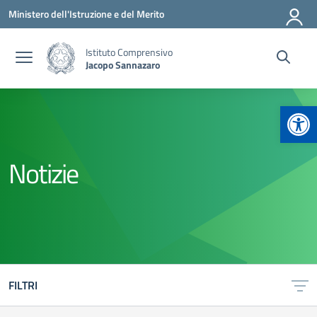
Vai ai contenuti
Vai al menu di navigazione
Vai al footer
Ministero dell'Istruzione e del Merito
Istituto Comprensivo
Jacopo Sannazaro
Apr
Notizie
FILTRI