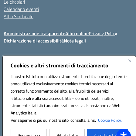
Le circolari
Calendario eventi
Albo Sindacale
Amministrazione trasparente
Albo online
Privacy Policy
Dichiarazione di accessibilità
Note legali
Indirizzo:
Cookies e altri strumenti di tracciamento
Via Felice Cavallotti, 15 -84020 - Oliveto Citra
Centralino:
0828793037
Email:
saic81300d@istruzione.it
Il nostro Istituto non utilizza strumenti di profilazione degli utenti -
Posta elettronica certificata (PEC):
saic81300d@pec.istruzione.it
sono utilizzati esclusivamente cookies tecnici necessari al
Codice fiscale: 82005110653
corretto funzionamento del sito, alla fruibilità dei servizi
Codice meccanografico:
SAIC81300D
istituzionali e alla sua accessibilità – sono utilizzati, inoltre,
strumenti statistici anonimizzati messi a disposizione da Web
Analytics Italia.
Hosting & Powered by 3D Solution S.r.l.
Per saperne di più sul nostro sito, consulta la ns.
Cookie Policy.
Concept & Design by Designers Italia
Personalizza
Rifiuta tutto
Accettare tutto