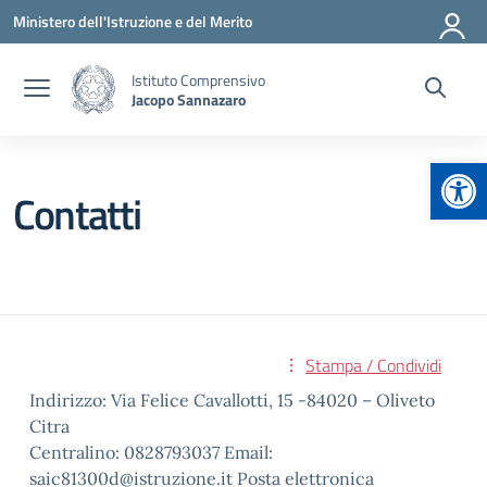
Vai ai contenuti
Vai al menu di navigazione
Vai al footer
Ministero dell'Istruzione e del Merito
Istituto Comprensivo
Jacopo Sannazaro
Apr
Contatti
Stampa / Condividi
Indirizzo: Via Felice Cavallotti, 15 -84020 – Oliveto
Citra
Centralino: 0828793037 Email:
saic81300d@istruzione.it Posta elettronica