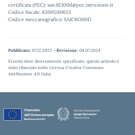
certificata (PEC): saic81300d@pec.istruzione.it
Codice fiscale: 82005110653
Codice meccanografico: SAIC81300D
Pubblicato:
07.12.2022
-
Revisione:
08.07.2024
Eccetto dove diversamente specificato, questo articolo è
stato rilasciato sotto Licenza Creative Commons
Attribuzione 4.0 Italia.
Istituto Comprensivo
Jacopo Sannazaro
Oliveto Citra
— Visita la pagina iniziale della scuola