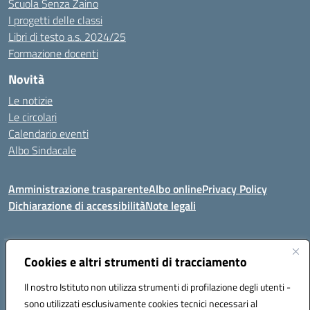
Scuola Senza Zaino
I progetti delle classi
Libri di testo a.s. 2024/25
Formazione docenti
Novità
Le notizie
Le circolari
Calendario eventi
Albo Sindacale
Amministrazione trasparente
Albo online
Privacy Policy
Dichiarazione di accessibilità
Note legali
Indirizzo:
Cookies e altri strumenti di tracciamento
Via Felice Cavallotti, 15 -84020 - Oliveto Citra
Centralino:
0828793037
Email:
saic81300d@istruzione.it
Il nostro Istituto non utilizza strumenti di profilazione degli utenti -
Posta elettronica certificata (PEC):
saic81300d@pec.istruzione.it
sono utilizzati esclusivamente cookies tecnici necessari al