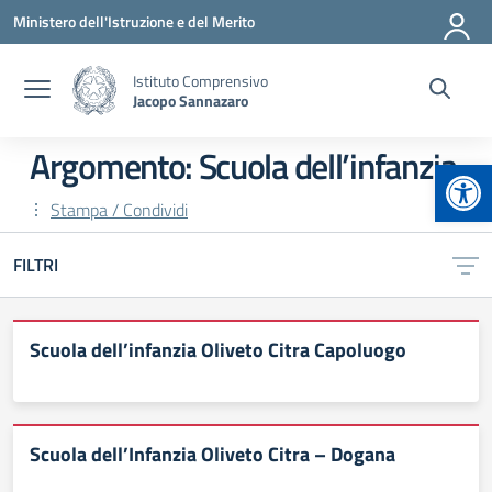
Vai ai contenuti
Vai al menu di navigazione
Vai al footer
Ministero dell'Istruzione e del Merito
Istituto Comprensivo
Jacopo Sannazaro
Argomento: Scuola dell’infanzia
Apr
Stampa / Condividi
FILTRI
Scuola dell’infanzia Oliveto Citra Capoluogo
Scuola dell’Infanzia Oliveto Citra – Dogana