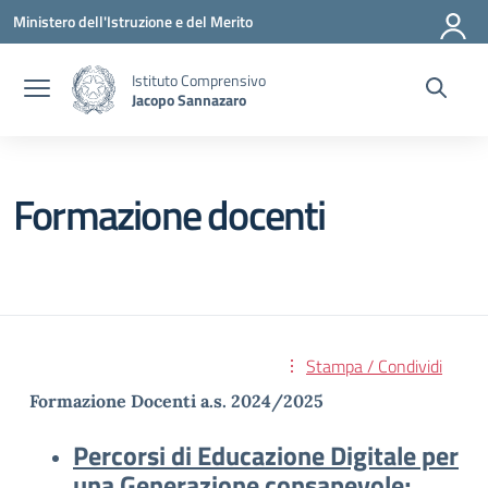
Vai ai contenuti
Vai al menu di navigazione
Vai al footer
Ministero dell'Istruzione e del Merito
Istituto Comprensivo
Jacopo Sannazaro
Formazione docenti
Stampa / Condividi
Formazione Docenti a.s. 2024/2025
Percorsi di
Educazione
Digitale
per
una Generazione consapevole;