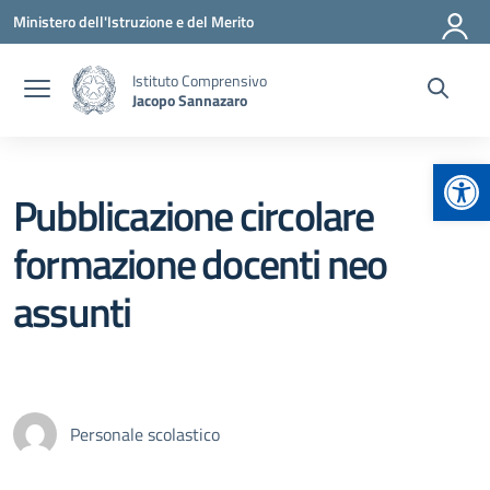
Vai ai contenuti
Vai al menu di navigazione
Vai al footer
Ministero dell'Istruzione e del Merito
Istituto Comprensivo
Jacopo Sannazaro
Apr
Pubblicazione circolare
formazione docenti neo
assunti
Personale scolastico