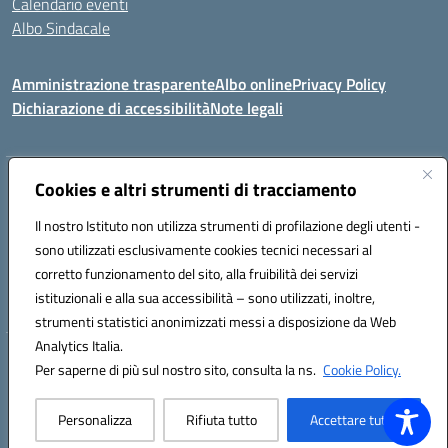
Calendario eventi
Albo Sindacale
Amministrazione trasparente
Albo online
Privacy Policy
Dichiarazione di accessibilità
Note legali
Indirizzo:
Cookies e altri strumenti di tracciamento
Via Felice Cavallotti, 15 -84020 - Oliveto Citra
Centralino:
0828793037
Email:
saic81300d@istruzione.it
Il nostro Istituto non utilizza strumenti di profilazione degli utenti -
Posta elettronica certificata (PEC):
saic81300d@pec.istruzione.it
sono utilizzati esclusivamente cookies tecnici necessari al
Codice fiscale: 82005110653
corretto funzionamento del sito, alla fruibilità dei servizi
Codice meccanografico:
SAIC81300D
istituzionali e alla sua accessibilità – sono utilizzati, inoltre,
strumenti statistici anonimizzati messi a disposizione da Web
Analytics Italia.
Hosting & Powered by 3D Solution S.r.l.
Per saperne di più sul nostro sito, consulta la ns.
Cookie Policy.
Concept & Design by Designers Italia
Personalizza
Rifiuta tutto
Accettare tutto