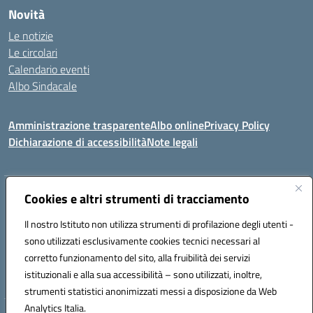
Novità
Le notizie
Le circolari
Calendario eventi
Albo Sindacale
Amministrazione trasparente
Albo online
Privacy Policy
Dichiarazione di accessibilità
Note legali
Indirizzo:
Cookies e altri strumenti di tracciamento
Via Felice Cavallotti, 15 -84020 - Oliveto Citra
Centralino:
0828793037
Email:
saic81300d@istruzione.it
Il nostro Istituto non utilizza strumenti di profilazione degli utenti -
Posta elettronica certificata (PEC):
saic81300d@pec.istruzione.it
sono utilizzati esclusivamente cookies tecnici necessari al
Codice fiscale: 82005110653
corretto funzionamento del sito, alla fruibilità dei servizi
Codice meccanografico:
SAIC81300D
istituzionali e alla sua accessibilità – sono utilizzati, inoltre,
strumenti statistici anonimizzati messi a disposizione da Web
Analytics Italia.