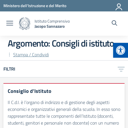
Vai ai contenuti
Vai al menu di navigazione
Vai al footer
Ministero dell'Istruzione e del Merito
Istituto Comprensivo
Jacopo Sannazaro
Argomento: Consigli di istituto
Apr
Stampa / Condividi
FILTRI
Consiglio d’Istituto
Il C.d.I. è l’organo di indirizzo e di gestione degli aspetti
economici e organizzativi generali della scuola. In esso sono
rappresentate tutte le componenti dell’Istituto (docenti,
studenti, genitori e personale non docente) con un numero