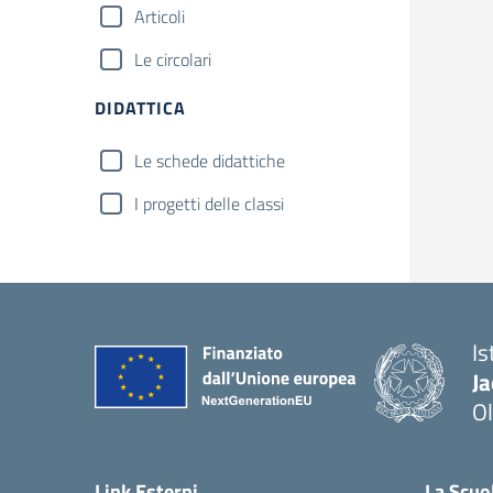
Articoli
Le circolari
DIDATTICA
Le schede didattiche
I progetti delle classi
Is
J
Ol
— 
Link Esterni
La Scuo