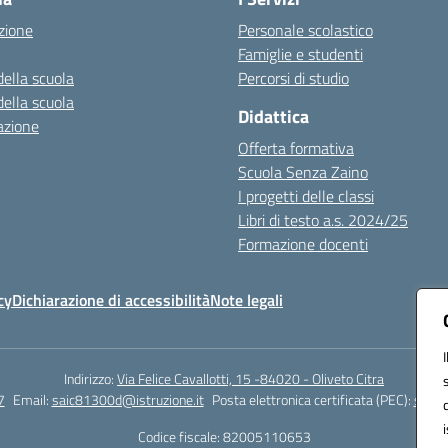
zione
Personale scolastico
Famiglie e studenti
della scuola
Percorsi di studio
della scuola
Didattica
azione
Offerta formativa
Scuola Senza Zaino
I progetti delle classi
Libri di testo a.s. 2024/25
Formazione docenti
cy
Dichiarazione di accessibilità
Note legali
Indirizzo:
Via Felice Cavallotti, 15 -84020 - Oliveto Citra
7
Email:
saic81300d@istruzione.it
Posta elettronica certificata (PEC):
saic8
Codice fiscale: 82005110653