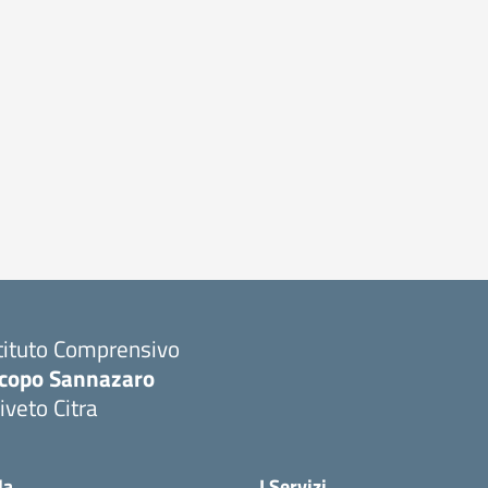
tituto Comprensivo
acopo Sannazaro
iveto Citra
Visita la pagina iniziale della scuola
la
I Servizi