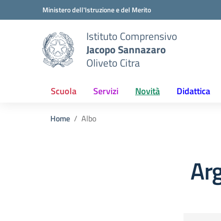
Vai ai contenuti
Vai al menu di navigazione
Vai al footer
Ministero dell'Istruzione e del Merito
Istituto Comprensivo
Jacopo Sannazaro
Oliveto Citra
Scuola
Servizi
Novità
Didattica
Home
Albo
Ar