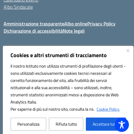
Albo Sindacale
Amministrazione trasparente
Albo online
Privacy Policy
Dichiarazione di accessibilità
Note legali
Indirizzo:
Cookies e altri strumenti di tracciamento
Via Felice Cavallotti, 15 -84020 - Oliveto Citra
Centralino:
0828793037
Email:
saic81300d@istruzione.it
Il nostro Istituto non utilizza strumenti di profilazione degli utenti -
Posta elettronica certificata (PEC):
saic81300d@pec.istruzione.it
sono utilizzati esclusivamente cookies tecnici necessari al
Codice fiscale: 82005110653
corretto funzionamento del sito, alla fruibilità dei servizi
Codice meccanografico:
SAIC81300D
istituzionali e alla sua accessibilità – sono utilizzati, inoltre,
strumenti statistici anonimizzati messi a disposizione da Web
Analytics Italia.
Hosting & Powered by 3D Solution S.r.l.
Per saperne di più sul nostro sito, consulta la ns.
Cookie Policy.
Concept & Design by Designers Italia
Personalizza
Rifiuta tutto
Accettare tutto