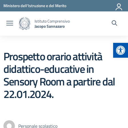
Vai ai contenuti
Vai al menu di navigazione
Vai al footer
Ministero dell'Istruzione e del Merito
Istituto Comprensivo
Jacopo Sannazaro
Apr
Prospetto orario attività
didattico-educative in
Sensory Room a partire dal
22.01.2024.
Personale scolastico