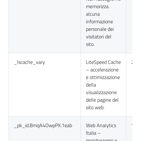
memorizza
alcuna
informazione
personale dei
visitatori del
sito.
_lscache_vary
LiteSpeed Cache
2 gio
– accelerazione
e ottimizzazione
della
visualizzazione
delle pagine del
sito web.
_pk_id.BmqA4OwpPX.1eab
Web Analytics
13 m
Italia –
monitoraggio e