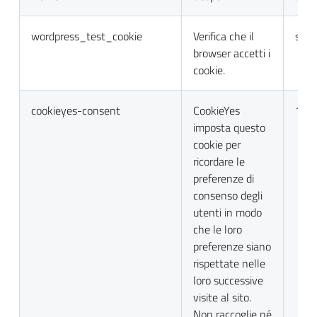
wordpress_test_cookie
Verifica che il
sess
browser accetti i
cookie.
cookieyes-consent
CookieYes
1 a
imposta questo
cookie per
ricordare le
preferenze di
consenso degli
utenti in modo
che le loro
preferenze siano
rispettate nelle
loro successive
visite al sito.
Non raccoglie né