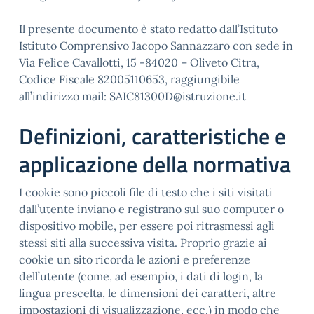
Il presente documento è stato redatto dall’Istituto
Istituto Comprensivo Jacopo Sannazzaro con sede in
Via Felice Cavallotti, 15 -84020 – Oliveto Citra,
Codice Fiscale 82005110653, raggiungibile
all’indirizzo mail: SAIC81300D@istruzione.it
Definizioni, caratteristiche e
applicazione della normativa
I cookie sono piccoli file di testo che i siti visitati
dall’utente inviano e registrano sul suo computer o
dispositivo mobile, per essere poi ritrasmessi agli
stessi siti alla successiva visita. Proprio grazie ai
cookie un sito ricorda le azioni e preferenze
dell’utente (come, ad esempio, i dati di login, la
lingua prescelta, le dimensioni dei caratteri, altre
impostazioni di visualizzazione, ecc.) in modo che