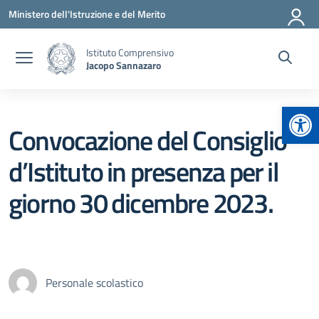
Vai ai contenuti
Vai al menu di navigazione
Vai al footer
Ministero dell'Istruzione e del Merito
Istituto Comprensivo
Jacopo Sannazaro
Apr
Convocazione del Consiglio
d’Istituto in presenza per il
giorno 30 dicembre 2023.
Personale scolastico