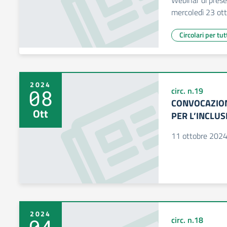
Webinar di pres
mercoledì 23 ott
Circolari per tut
2024
08
circ. n.19
CONVOCAZION
Ott
PER L’INCLUS
11 ottobre 202
2024
circ. n.18