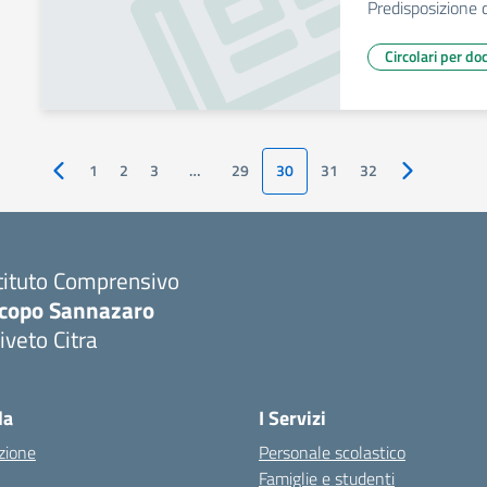
Predisposizione
Circolari per do
1
2
3
…
29
30
31
32
Pagina precedente
Pagina succ
tituto Comprensivo
acopo Sannazaro
iveto Citra
Visita la pagina iniziale della scuola
la
I Servizi
zione
Personale scolastico
Famiglie e studenti