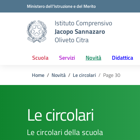
Vai ai contenuti
Vai al menu di navigazione
Vai al footer
Ministero dell'Istruzione e del Merito
Istituto Comprensivo
Jacopo Sannazaro
Oliveto Citra
Scuola
Servizi
Novità
Didattica
Home
Novità
Le circolari
Page 30
Le circolari
Le circolari della scuola