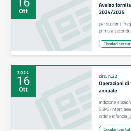
16
Avviso fornitur
Ott
2024/2025
per studenti fre
primo e secondo
Circolari per tut
2024
16
circ. n.22
Operazioni di 
Ott
annuale
Indizione elezion
SSPG/interclasse
ordine infanzia
Circolari per tut