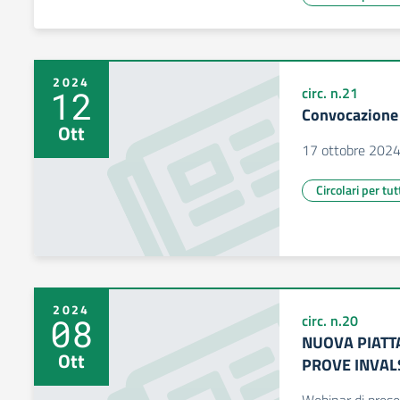
2024
12
circ. n.21
Convocazione 
Ott
17 ottobre 202
Circolari per tut
2024
08
circ. n.20
NUOVA PIATT
Ott
PROVE INVALS