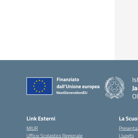
Is
J
Ol
— 
Link Esterni
La Scuo
MIUR
Presenta
Ufficio Scolastico Regionale
I luoghi