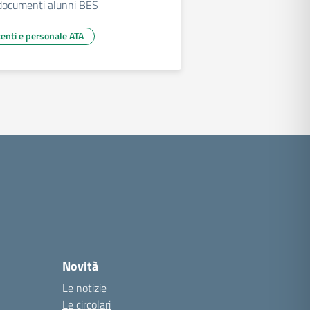
 documenti alunni BES
centi e personale ATA
essiva
Novità
Le notizie
Le circolari