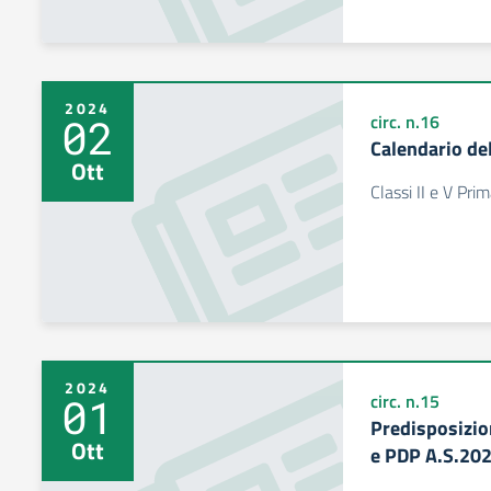
2024
02
circ. n.16
Calendario de
Ott
Classi II e V Pri
2024
01
circ. n.15
Predisposizio
Ott
e PDP A.S.20