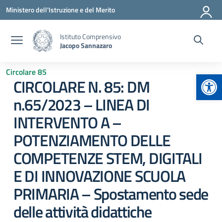
Vai ai contenuti
Vai al menu di navigazione
Vai al footer
Ministero dell'Istruzione e del Merito
Istituto Comprensivo
Jacopo Sannazaro
Circolare 85
Apr
CIRCOLARE N. 85: DM
n.65/2023 – LINEA DI
INTERVENTO A –
POTENZIAMENTO DELLE
COMPETENZE STEM, DIGITALI
E DI INNOVAZIONE SCUOLA
PRIMARIA – Spostamento sede
delle attività didattiche