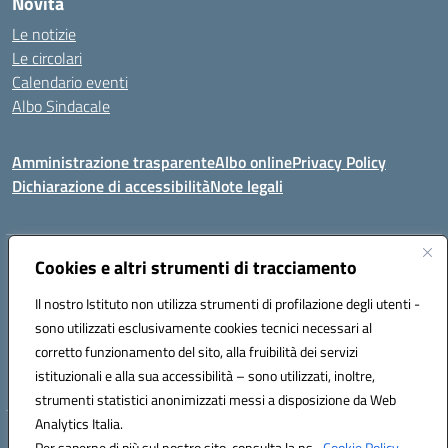
Novità
Le notizie
Le circolari
Calendario eventi
Albo Sindacale
Amministrazione trasparente
Albo online
Privacy Policy
Dichiarazione di accessibilità
Note legali
Indirizzo:
Cookies e altri strumenti di tracciamento
Via Felice Cavallotti, 15 -84020 - Oliveto Citra
Centralino:
0828793037
Email:
saic81300d@istruzione.it
Il nostro Istituto non utilizza strumenti di profilazione degli utenti -
Posta elettronica certificata (PEC):
saic81300d@pec.istruzione.it
sono utilizzati esclusivamente cookies tecnici necessari al
Codice fiscale: 82005110653
corretto funzionamento del sito, alla fruibilità dei servizi
Codice meccanografico:
SAIC81300D
istituzionali e alla sua accessibilità – sono utilizzati, inoltre,
strumenti statistici anonimizzati messi a disposizione da Web
Analytics Italia.
Hosting & Powered by 3D Solution S.r.l.
Per saperne di più sul nostro sito, consulta la ns.
Cookie Policy.