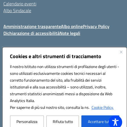
Calendario eventi
Albo Sindacale
Amministrazione trasparente
Albo online
Privacy Policy
Dichiarazione di accessibilità
Note legali
Indirizzo:
Cookies e altri strumenti di tracciamento
Via Felice Cavallotti, 15 -84020 - Oliveto Citra
Centralino:
0828793037
Email:
saic81300d@istruzione.it
Il nostro Istituto non utilizza strumenti di profilazione degli utenti -
Posta elettronica certificata (PEC):
saic81300d@pec.istruzione.it
sono utilizzati esclusivamente cookies tecnici necessari al
Codice fiscale: 82005110653
corretto funzionamento del sito, alla fruibilità dei servizi
Codice meccanografico:
SAIC81300D
istituzionali e alla sua accessibilità – sono utilizzati, inoltre,
strumenti statistici anonimizzati messi a disposizione da Web
Analytics Italia.
Hosting & Powered by 3D Solution S.r.l.
Per saperne di più sul nostro sito, consulta la ns.
Cookie Policy.
Concept & Design by Designers Italia
Personalizza
Rifiuta tutto
Accettare tutto