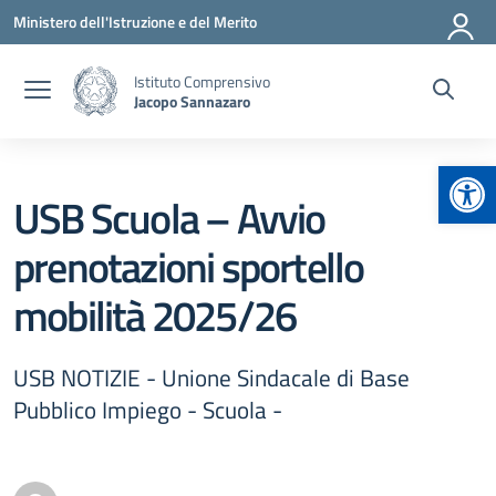
Vai ai contenuti
Vai al menu di navigazione
Vai al footer
Ministero dell'Istruzione e del Merito
Istituto Comprensivo
Jacopo Sannazaro
Apr
USB Scuola – Avvio
prenotazioni sportello
mobilità 2025/26
USB NOTIZIE - Unione Sindacale di Base
Pubblico Impiego - Scuola -