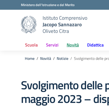
Vai ai contenuti
Vai al menu di navigazione
Vai al footer
Ministero dell'Istruzione e del Merito
Istituto Comprensivo
Jacopo Sannazaro
Oliveto Citra
Scuola
Servizi
Novità
Didattica
Home
Novità
Notizie
Svolgimento delle pro
Svolgimento delle p
maggio 2023 – disp