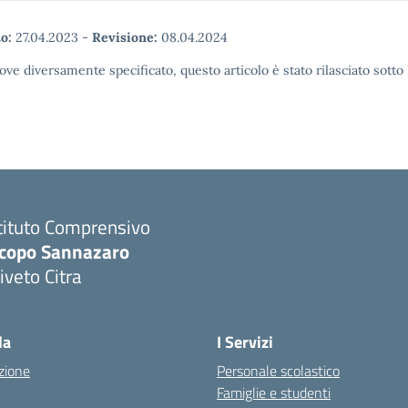
o:
27.04.2023
-
Revisione:
08.04.2024
ove diversamente specificato, questo articolo è stato rilasciato sott
tituto Comprensivo
acopo Sannazaro
iveto Citra
Visita la pagina iniziale della scuola
la
I Servizi
zione
Personale scolastico
Famiglie e studenti