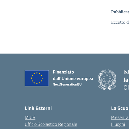
Pubblicat
Eccetto d
Is
J
Ol
— 
Link Esterni
La Scuo
MIUR
Presenta
Ufficio Scolastico Regionale
I luoghi