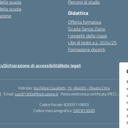
della scuola
Percorsi di studio
della scuola
Didattica
azione
Offerta formativa
Scuola Senza Zaino
I progetti delle classi
Libri di testo a.s. 2024/25
Formazione docenti
cy
Dichiarazione di accessibilità
Note legali
Indirizzo:
Via Felice Cavallotti, 15 -84020 - Oliveto Citra
7
Email:
saic81300d@istruzione.it
Posta elettronica certificata (PEC):
saic8
Codice fiscale: 82005110653
Codice meccanografico:
SAIC81300D