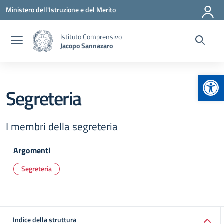
Vai ai contenuti
Vai al menu di navigazione
Vai al footer
Ministero dell'Istruzione e del Merito
Istituto Comprensivo
Jacopo Sannazaro
Apr
Segreteria
I membri della segreteria
Argomenti
Segreteria
Indice della struttura