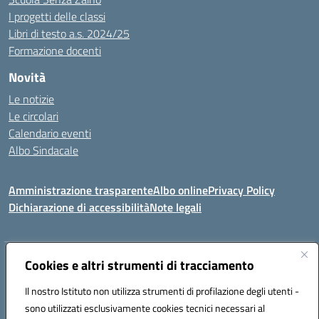
I progetti delle classi
Libri di testo a.s. 2024/25
Formazione docenti
Novità
Le notizie
Le circolari
Calendario eventi
Albo Sindacale
Amministrazione trasparente
Albo online
Privacy Policy
Dichiarazione di accessibilità
Note legali
Indirizzo:
Cookies e altri strumenti di tracciamento
Via Felice Cavallotti, 15 -84020 - Oliveto Citra
Centralino:
0828793037
Email:
saic81300d@istruzione.it
Il nostro Istituto non utilizza strumenti di profilazione degli utenti -
Posta elettronica certificata (PEC):
saic81300d@pec.istruzione.it
sono utilizzati esclusivamente cookies tecnici necessari al