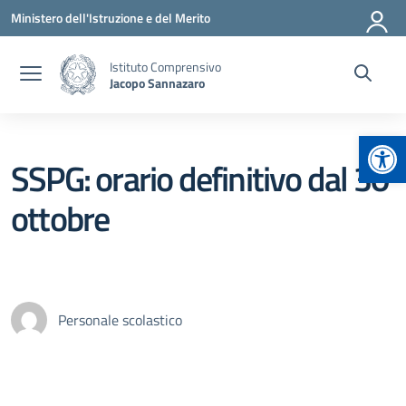
Vai ai contenuti
Vai al menu di navigazione
Vai al footer
Ministero dell'Istruzione e del Merito
Istituto Comprensivo
Jacopo Sannazaro
Apr
SSPG: orario definitivo dal 30
ottobre
Personale scolastico