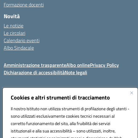
Formazione docenti
Novità
Le notizie
Le circolari
Calendario eventi
Albo Sindacale
Amministrazione trasparente
Albo online
Privacy Policy
Dichiarazione di accessibilità
Note legali
Indirizzo:
Cookies e altri strumenti di tracciamento
Via Felice Cavallotti, 15 -84020 - Oliveto Citra
Centralino:
0828793037
Email:
saic81300d@istruzione.it
Il nostro Istituto non utilizza strumenti di profilazione degli utenti -
Posta elettronica certificata (PEC):
saic81300d@pec.istruzione.it
sono utilizzati esclusivamente cookies tecnici necessari al
Codice fiscale: 82005110653
corretto funzionamento del sito, alla fruibilità dei servizi
Codice meccanografico:
SAIC81300D
istituzionali e alla sua accessibilità – sono utilizzati, inoltre,