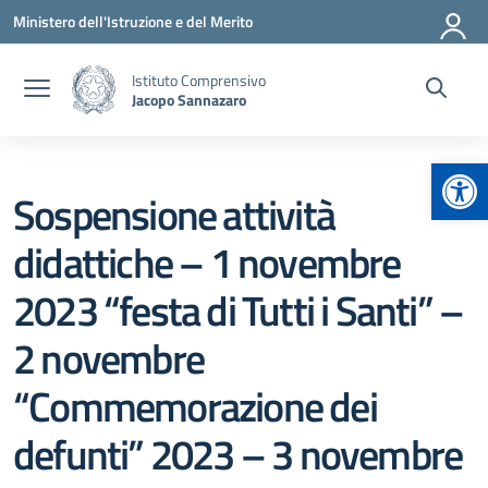
Vai ai contenuti
Vai al menu di navigazione
Vai al footer
Ministero dell'Istruzione e del Merito
Istituto Comprensivo
Jacopo Sannazaro
Apr
Sospensione attività
didattiche – 1 novembre
2023 “festa di Tutti i Santi” –
2 novembre
“Commemorazione dei
defunti” 2023 – 3 novembre