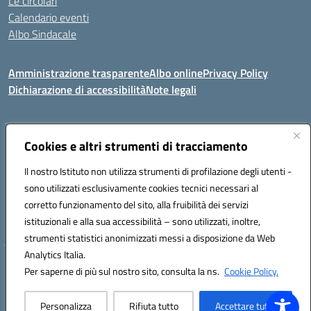
Le circolari
Calendario eventi
Albo Sindacale
Amministrazione trasparente
Albo online
Privacy Policy
Dichiarazione di accessibilità
Note legali
Indirizzo:
Cookies e altri strumenti di tracciamento
Via Felice Cavallotti, 15 -84020 - Oliveto Citra
Centralino:
0828793037
Email:
saic81300d@istruzione.it
Il nostro Istituto non utilizza strumenti di profilazione degli utenti -
Posta elettronica certificata (PEC):
saic81300d@pec.istruzione.it
sono utilizzati esclusivamente cookies tecnici necessari al
Codice fiscale: 82005110653
corretto funzionamento del sito, alla fruibilità dei servizi
Codice meccanografico:
SAIC81300D
istituzionali e alla sua accessibilità – sono utilizzati, inoltre,
strumenti statistici anonimizzati messi a disposizione da Web
Analytics Italia.
Hosting & Powered by 3D Solution S.r.l.
Per saperne di più sul nostro sito, consulta la ns.
Cookie Policy.
Concept & Design by Designers Italia
Personalizza
Rifiuta tutto
Accettare tutto