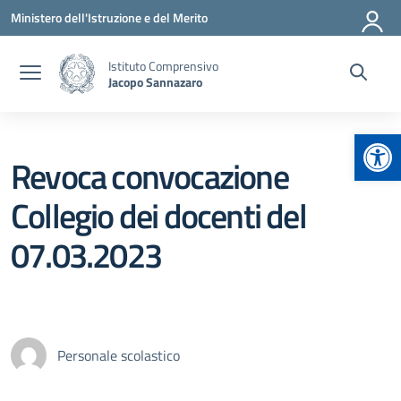
Vai ai contenuti
Vai al menu di navigazione
Vai al footer
Ministero dell'Istruzione e del Merito
Istituto Comprensivo
Jacopo Sannazaro
Apr
Revoca convocazione
Collegio dei docenti del
07.03.2023
Personale scolastico