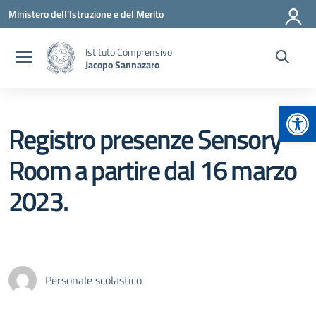
Vai ai contenuti
Vai al menu di navigazione
Vai al footer
Ministero dell'Istruzione e del Merito
Istituto Comprensivo
Jacopo Sannazaro
Apr
Registro presenze Sensory
Room a partire dal 16 marzo
2023.
Personale scolastico