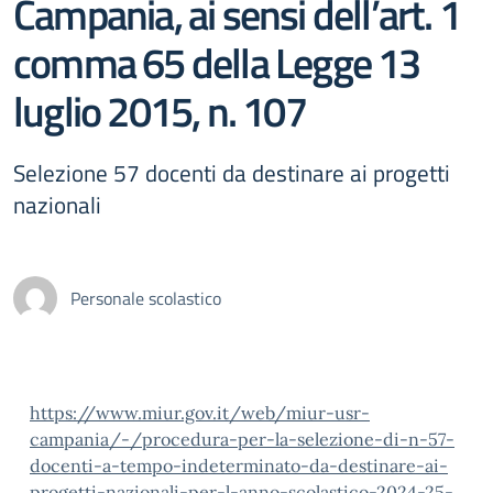
Campania, ai sensi dell’art. 1
comma 65 della Legge 13
luglio 2015, n. 107
Selezione 57 docenti da destinare ai progetti
nazionali
Personale scolastico
https://www.miur.gov.it/web/miur-usr-
campania/-/procedura-per-la-selezione-di-n-57-
docenti-a-tempo-indeterminato-da-destinare-ai-
progetti-nazionali-per-l-anno-scolastico-2024-25-