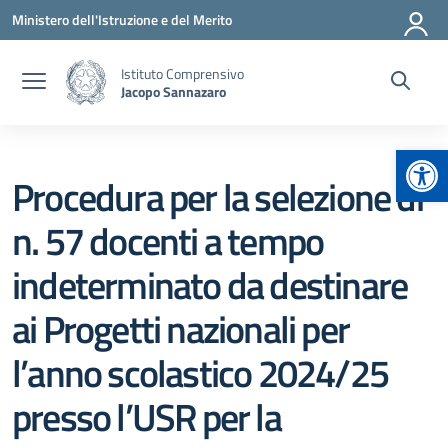
Vai ai contenuti
Vai al menu di navigazione
Vai al footer
Ministero dell'Istruzione e del Merito
Istituto Comprensivo
Jacopo Sannazaro
Apr
Procedura per la selezione di
n. 57 docenti a tempo
indeterminato da destinare
ai Progetti nazionali per
l’anno scolastico 2024/25
presso l’USR per la