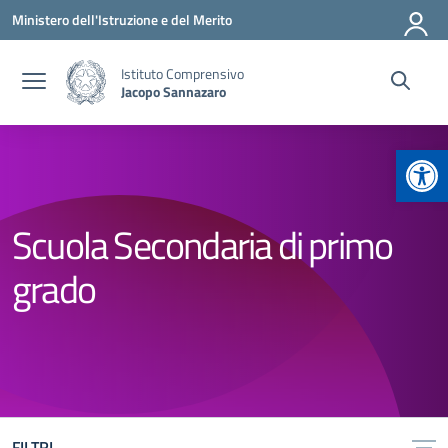
Vai ai contenuti
Vai al menu di navigazione
Vai al footer
Ministero dell'Istruzione e del Merito
Istituto Comprensivo
Jacopo Sannazaro
Apr
Scuola Secondaria di primo
grado
FILTRI