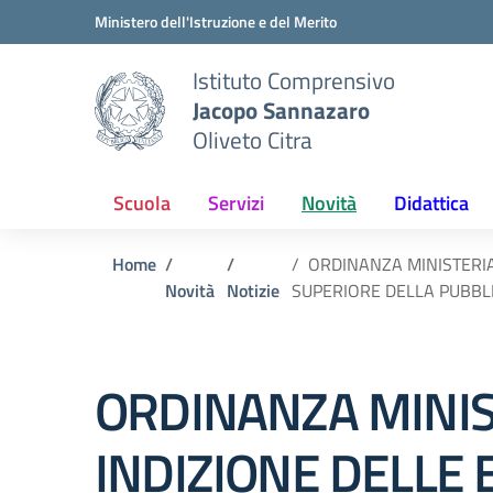
Vai ai contenuti
Vai al menu di navigazione
Vai al footer
Ministero dell'Istruzione e del Merito
Istituto Comprensivo
Jacopo Sannazaro
Oliveto Citra
Scuola
Servizi
Novità
Didattica
Home
ORDINANZA MINISTERIA
Novità
Notizie
SUPERIORE DELLA PUBBLI
ORDINANZA MINIST
INDIZIONE DELLE