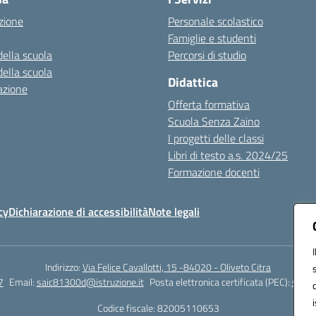
zione
Personale scolastico
Famiglie e studenti
della scuola
Percorsi di studio
della scuola
Didattica
azione
Offerta formativa
Scuola Senza Zaino
I progetti delle classi
Libri di testo a.s. 2024/25
Formazione docenti
cy
Dichiarazione di accessibilità
Note legali
Indirizzo:
Via Felice Cavallotti, 15 -84020 - Oliveto Citra
7
Email:
saic81300d@istruzione.it
Posta elettronica certificata (PEC):
saic8
Codice fiscale: 82005110653