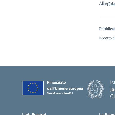
Allegati
Pubblicat
Eccetto d
Is
J
Ol
— 
Link Esterni
La Scuo