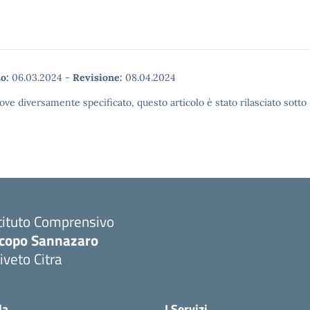
o:
06.03.2024
-
Revisione:
08.04.2024
ove diversamente specificato, questo articolo è stato rilasciato sott
tituto Comprensivo
acopo Sannazaro
iveto Citra
Visita la pagina iniziale della scuola
la
I Servizi