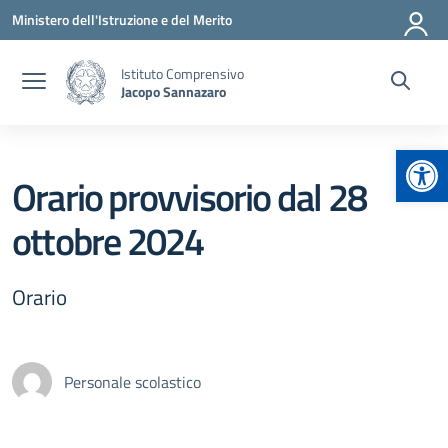
Vai ai contenuti
Vai al menu di navigazione
Vai al footer
Ministero dell'Istruzione e del Merito
Istituto Comprensivo
Jacopo Sannazaro
Apr
Orario provvisorio dal 28
ottobre 2024
Orario
Personale scolastico