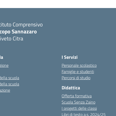
tituto Comprensivo
acopo Sannazaro
iveto Citra
Visita la pagina iniziale della scuola
la
I Servizi
zione
Personale scolastico
Famiglie e studenti
della scuola
Percorsi di studio
della scuola
Didattica
azione
Offerta formativa
Scuola Senza Zaino
I progetti delle classi
Libri di testo a.s. 2024/25