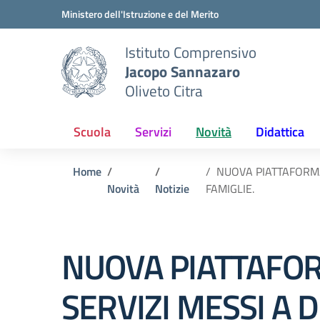
Vai ai contenuti
Vai al menu di navigazione
Vai al footer
Ministero dell'Istruzione e del Merito
Istituto Comprensivo
Jacopo Sannazaro
Oliveto Citra
Scuola
Servizi
Novità
Didattica
Home
NUOVA PIATTAFORMA 
Novità
Notizie
FAMIGLIE.
NUOVA PIATTAFOR
SERVIZI MESSI A D