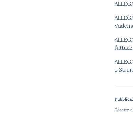
ALLEG
ALLEGAT
Vadem
ALLEGAT
l’attua
ALLEGAT
e Stru
Pubblicat
Eccetto d