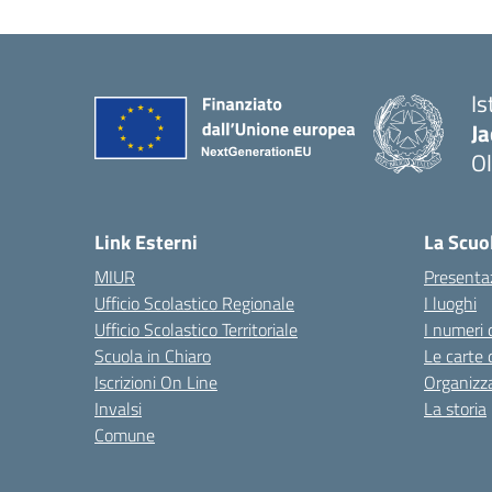
Is
J
Ol
— 
Link Esterni
La Scuo
MIUR
Presenta
Ufficio Scolastico Regionale
I luoghi
Ufficio Scolastico Territoriale
I numeri 
Scuola in Chiaro
Le carte 
Iscrizioni On Line
Organizz
Invalsi
La storia
Comune