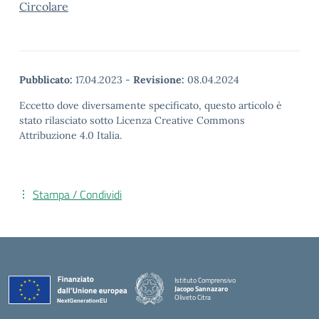
Circolare
Pubblicato:
17.04.2023
-
Revisione:
08.04.2024
Eccetto dove diversamente specificato, questo articolo è
stato rilasciato sotto Licenza Creative Commons
Attribuzione 4.0 Italia.
Stampa / Condividi
Istituto Comprensivo
Jacopo Sannazaro
Oliveto Citra
— Visita la pagina iniziale della scuola