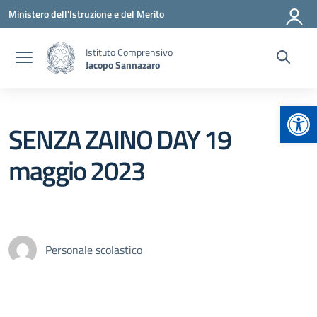
Vai ai contenuti
Vai al menu di navigazione
Vai al footer
Ministero dell'Istruzione e del Merito
Istituto Comprensivo
Jacopo Sannazaro
Apr
SENZA ZAINO DAY 19
maggio 2023
Personale scolastico