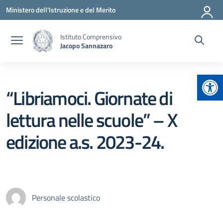
Vai ai contenuti
Vai al menu di navigazione
Vai al footer
Ministero dell'Istruzione e del Merito
Istituto Comprensivo
Jacopo Sannazaro
Apr
“Libriamoci. Giornate di
lettura nelle scuole” – X
edizione a.s. 2023-24.
Personale scolastico