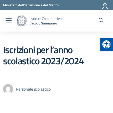
Vai ai contenuti
Vai al menu di navigazione
Vai al footer
Ministero dell'Istruzione e del Merito
Istituto Comprensivo
Jacopo Sannazaro
Apr
Iscrizioni per l’anno
scolastico 2023/2024
Personale scolastico