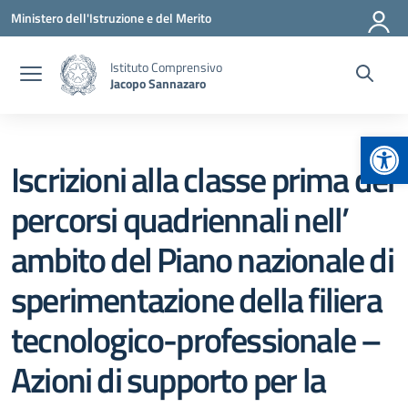
Vai ai contenuti
Vai al menu di navigazione
Vai al footer
Ministero dell'Istruzione e del Merito
Istituto Comprensivo
Jacopo Sannazaro
Apr
Iscrizioni alla classe prima dei
percorsi quadriennali nell’
ambito del Piano nazionale di
sperimentazione della filiera
tecnologico-professionale –
Azioni di supporto per la