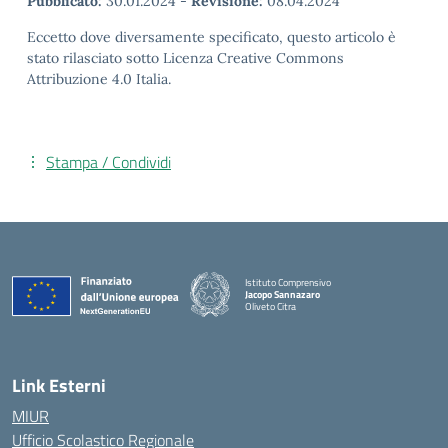
Pubblicato:
30.01.2024
-
Revisione:
08.04.2024
Eccetto dove diversamente specificato, questo articolo è
stato rilasciato sotto Licenza Creative Commons
Attribuzione 4.0 Italia.
Stampa / Condividi
Istituto Comprensivo
Jacopo Sannazaro
Oliveto Citra
— Visita la pagina iniziale della scuola
Link Esterni
MIUR
Ufficio Scolastico Regionale