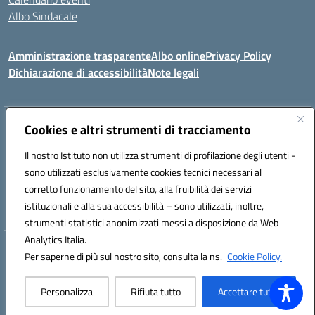
Albo Sindacale
Amministrazione trasparente
Albo online
Privacy Policy
Dichiarazione di accessibilità
Note legali
Indirizzo:
Cookies e altri strumenti di tracciamento
Via Felice Cavallotti, 15 -84020 - Oliveto Citra
Centralino:
0828793037
Email:
saic81300d@istruzione.it
Il nostro Istituto non utilizza strumenti di profilazione degli utenti -
Posta elettronica certificata (PEC):
saic81300d@pec.istruzione.it
sono utilizzati esclusivamente cookies tecnici necessari al
Codice fiscale: 82005110653
corretto funzionamento del sito, alla fruibilità dei servizi
Codice meccanografico:
SAIC81300D
istituzionali e alla sua accessibilità – sono utilizzati, inoltre,
strumenti statistici anonimizzati messi a disposizione da Web
Analytics Italia.
Hosting & Powered by 3D Solution S.r.l.
Per saperne di più sul nostro sito, consulta la ns.
Cookie Policy.
Concept & Design by Designers Italia
Personalizza
Rifiuta tutto
Accettare tutto