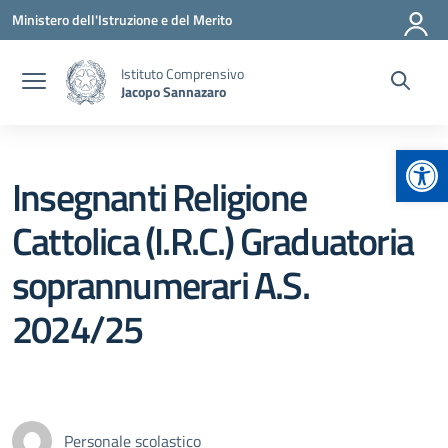
Vai ai contenuti
Vai al menu di navigazione
Vai al footer
Ministero dell'Istruzione e del Merito
Istituto Comprensivo
Jacopo Sannazaro
Apr
Insegnanti Religione
Cattolica (I.R.C.) Graduatoria
soprannumerari A.S.
2024/25
Personale scolastico