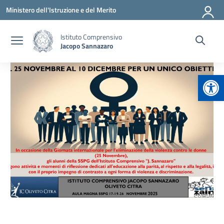
Vai ai contenuti
Vai al menu di navigazione
Vai al footer
Ministero dell'Istruzione e del Merito
Istituto Comprensivo
Jacopo Sannazaro
Apr