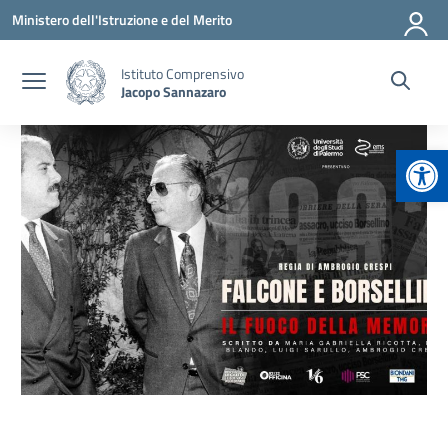
Vai ai contenuti
Vai al menu di navigazione
Vai al footer
Ministero dell'Istruzione e del Merito
Istituto Comprensivo
Jacopo Sannazaro
Apr