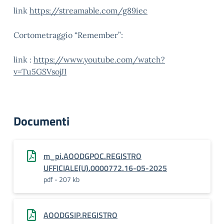
link
https://streamable.com/g89iec
Cortometraggio “Remember”:
link :
https://www.youtube.com/watch?
v=Tu5GSVsojJI
Documenti
m_pi.AOODGPOC.REGISTRO
UFFICIALE(U).0000772.16-05-2025
pdf - 207 kb
AOODGSIP.REGISTRO