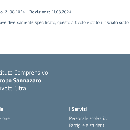
o:
21.08.2024
-
Revisione:
21.08.2024
ove diversamente specificato, questo articolo è stato rilasciato sott
tituto Comprensivo
acopo Sannazaro
iveto Citra
Visita la pagina iniziale della scuola
la
I Servizi
zione
Personale scolastico
Famiglie e studenti