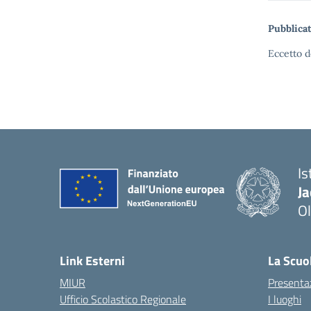
Pubblicat
Eccetto d
Is
J
Ol
— 
Link Esterni
La Scuo
MIUR
Presenta
Ufficio Scolastico Regionale
I luoghi