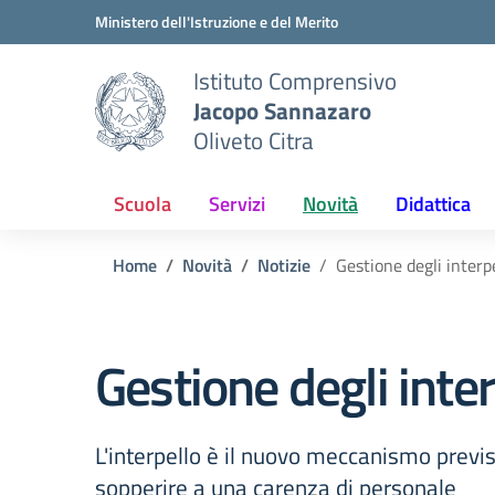
Vai ai contenuti
Vai al menu di navigazione
Vai al footer
Ministero dell'Istruzione e del Merito
Istituto Comprensivo
Jacopo Sannazaro
Oliveto Citra
Scuola
Servizi
Novità
Didattica
Home
Novità
Notizie
Gestione degli interp
Gestione degli inte
L'interpello è il nuovo meccanismo previs
sopperire a una carenza di personale