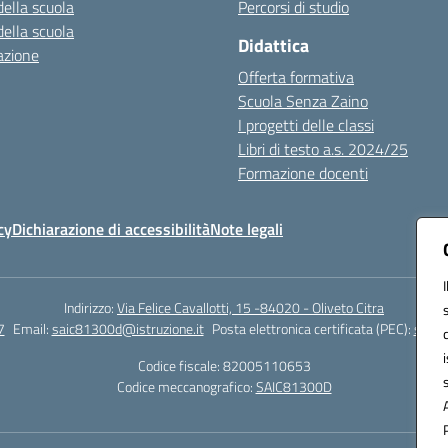
della scuola
Percorsi di studio
della scuola
Didattica
azione
Offerta formativa
Scuola Senza Zaino
I progetti delle classi
Libri di testo a.s. 2024/25
Formazione docenti
cy
Dichiarazione di accessibilità
Note legali
Indirizzo:
Via Felice Cavallotti, 15 -84020 - Oliveto Citra
7
Email:
saic81300d@istruzione.it
Posta elettronica certificata (PEC):
saic8
Codice fiscale: 82005110653
Codice meccanografico:
SAIC81300D