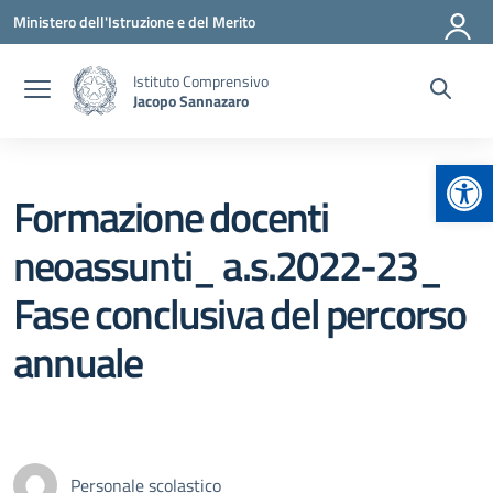
Vai ai contenuti
Vai al menu di navigazione
Vai al footer
Ministero dell'Istruzione e del Merito
Istituto Comprensivo
Jacopo Sannazaro
Apr
Formazione docenti
neoassunti_ a.s.2022-23_
Fase conclusiva del percorso
annuale
Personale scolastico