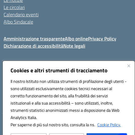
Le notizie
Le circolari
Calendario eventi
Albo Sindacale
Amministrazione trasparente
Albo online
Privacy Policy
Dichiarazione di accessibilità
Note legali
Indirizzo:
Cookies e altri strumenti di tracciamento
Via Felice Cavallotti, 15 -84020 - Oliveto Citra
Centralino:
0828793037
Email:
saic81300d@istruzione.it
Il nostro Istituto non utilizza strumenti di profilazione degli utenti -
Posta elettronica certificata (PEC):
saic81300d@pec.istruzione.it
sono utilizzati esclusivamente cookies tecnici necessari al
Codice fiscale: 82005110653
corretto funzionamento del sito, alla fruibilità dei servizi
Codice meccanografico:
SAIC81300D
istituzionali e alla sua accessibilità – sono utilizzati, inoltre,
strumenti statistici anonimizzati messi a disposizione da Web
Analytics Italia.
Hosting & Powered by 3D Solution S.r.l.
Per saperne di più sul nostro sito, consulta la ns.
Cookie Policy.
Concept & Design by Designers Italia