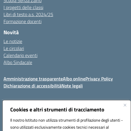
Scuola Senza Zaino
I progetti delle classi
Libri di testo a.s. 2024/25
Formazione docenti
Novità
Le notizie
Le circolari
Calendario eventi
Albo Sindacale
Amministrazione trasparente
Albo online
Privacy Policy
Dichiarazione di accessibilità
Note legali
Indirizzo:
Cookies e altri strumenti di tracciamento
Via Felice Cavallotti, 15 -84020 - Oliveto Citra
Centralino:
0828793037
Email:
saic81300d@istruzione.it
Il nostro Istituto non utilizza strumenti di profilazione degli utenti -
Posta elettronica certificata (PEC):
saic81300d@pec.istruzione.it
sono utilizzati esclusivamente cookies tecnici necessari al