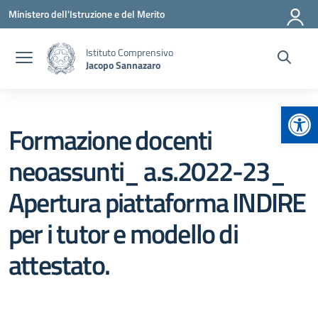
Vai ai contenuti
Vai al menu di navigazione
Vai al footer
Ministero dell'Istruzione e del Merito
Istituto Comprensivo
Jacopo Sannazaro
Apr
Formazione docenti
neoassunti_ a.s.2022-23_
Apertura piattaforma INDIRE
per i tutor e modello di
attestato.