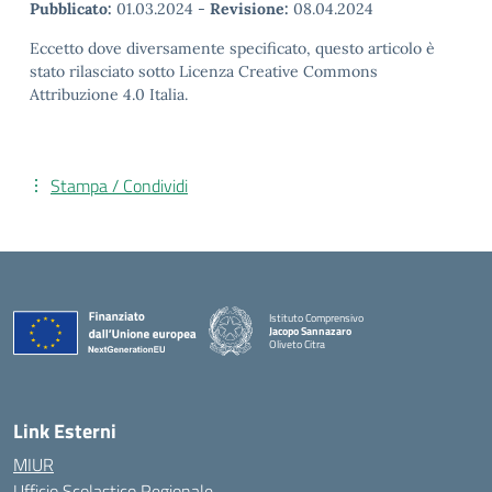
Pubblicato:
01.03.2024
-
Revisione:
08.04.2024
Eccetto dove diversamente specificato, questo articolo è
stato rilasciato sotto Licenza Creative Commons
Attribuzione 4.0 Italia.
Stampa / Condividi
Istituto Comprensivo
Jacopo Sannazaro
Oliveto Citra
— Visita la pagina iniziale della scuola
Link Esterni
MIUR
Ufficio Scolastico Regionale