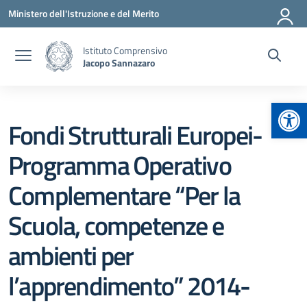
Vai ai contenuti
Vai al menu di navigazione
Vai al footer
Ministero dell'Istruzione e del Merito
Istituto Comprensivo
Jacopo Sannazaro
Apr
Fondi Strutturali Europei-
Programma Operativo
Complementare “Per la
Scuola, competenze e
ambienti per
l’apprendimento” 2014-