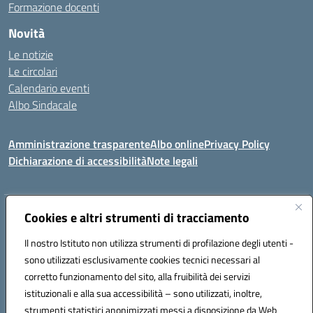
Formazione docenti
Novità
Le notizie
Le circolari
Calendario eventi
Albo Sindacale
Amministrazione trasparente
Albo online
Privacy Policy
Dichiarazione di accessibilità
Note legali
Indirizzo:
Cookies e altri strumenti di tracciamento
Via Felice Cavallotti, 15 -84020 - Oliveto Citra
Centralino:
0828793037
Email:
saic81300d@istruzione.it
Il nostro Istituto non utilizza strumenti di profilazione degli utenti -
Posta elettronica certificata (PEC):
saic81300d@pec.istruzione.it
sono utilizzati esclusivamente cookies tecnici necessari al
Codice fiscale: 82005110653
corretto funzionamento del sito, alla fruibilità dei servizi
Codice meccanografico:
SAIC81300D
istituzionali e alla sua accessibilità – sono utilizzati, inoltre,
strumenti statistici anonimizzati messi a disposizione da Web