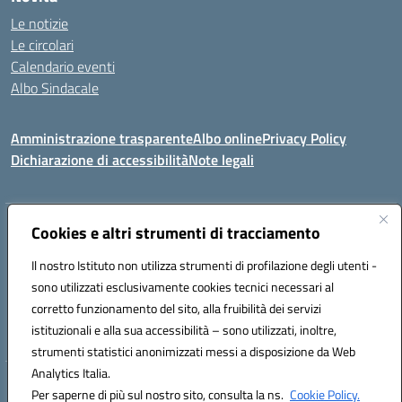
Le notizie
Le circolari
Calendario eventi
Albo Sindacale
Amministrazione trasparente
Albo online
Privacy Policy
Dichiarazione di accessibilità
Note legali
Indirizzo:
Cookies e altri strumenti di tracciamento
Via Felice Cavallotti, 15 -84020 - Oliveto Citra
Centralino:
0828793037
Email:
saic81300d@istruzione.it
Il nostro Istituto non utilizza strumenti di profilazione degli utenti -
Posta elettronica certificata (PEC):
saic81300d@pec.istruzione.it
sono utilizzati esclusivamente cookies tecnici necessari al
Codice fiscale: 82005110653
corretto funzionamento del sito, alla fruibilità dei servizi
Codice meccanografico:
SAIC81300D
istituzionali e alla sua accessibilità – sono utilizzati, inoltre,
strumenti statistici anonimizzati messi a disposizione da Web
Analytics Italia.
Hosting & Powered by 3D Solution S.r.l.
Per saperne di più sul nostro sito, consulta la ns.
Cookie Policy.