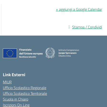
+ aggiungi a Google Calendar
Stampa / Condividi
Istituto Comprensivo
Jacopo Sannazaro
Oliveto Citra
— Visita la pagina iniziale della scuola
Link Esterni
MIUR
Ufficio Scolastico Regionale
Ufficio Scolastico Territoriale
Scuola in Chiaro
Iscrizioni On Line