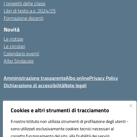
I progetti delle classi
Libri di testo a.s. 2024/25
Formazione docenti
Novità
Le notizie
Le circolari
Calendario eventi
Albo Sindacale
Amministrazione trasparente
Albo online
Privacy Policy
Dichiarazione di accessibilità
Note legali
Indirizzo:
Cookies e altri strumenti di tracciamento
Via Felice Cavallotti, 15 -84020 - Oliveto Citra
Centralino:
0828793037
Email:
saic81300d@istruzione.it
Il nostro Istituto non utilizza strumenti di profilazione degli utenti -
Posta elettronica certificata (PEC):
saic81300d@pec.istruzione.it
sono utilizzati esclusivamente cookies tecnici necessari al
Codice fiscale: 82005110653
corretto funzionamento del sito, alla fruibilità dei servizi