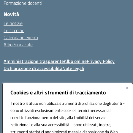
Formazione docenti
Novità
Le notizie
Le circolari
Calendario eventi
Albo Sindacale
Amministrazione trasparente
Albo online
Privacy Policy
Dichiarazione di accessibilità
Note legali
Indirizzo:
Cookies e altri strumenti di tracciamento
Via Felice Cavallotti, 15 -84020 - Oliveto Citra
Centralino:
0828793037
Email:
saic81300d@istruzione.it
Il nostro Istituto non utilizza strumenti di profilazione degli utenti -
Posta elettronica certificata (PEC):
saic81300d@pec.istruzione.it
sono utilizzati esclusivamente cookies tecnici necessari al
Codice fiscale: 82005110653
corretto funzionamento del sito, alla fruibilità dei servizi
Codice meccanografico:
SAIC81300D
istituzionali e alla sua accessibilità – sono utilizzati, inoltre,
strumenti statistici anonimizzati messi a disposizione da Web