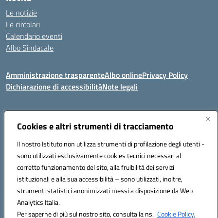
Le notizie
Le circolari
Calendario eventi
Albo Sindacale
Amministrazione trasparente
Albo online
Privacy Policy
Dichiarazione di accessibilità
Note legali
Indirizzo:
Cookies e altri strumenti di tracciamento
Via Felice Cavallotti, 15 -84020 - Oliveto Citra
Centralino:
0828793037
Email:
saic81300d@istruzione.it
Il nostro Istituto non utilizza strumenti di profilazione degli utenti -
Posta elettronica certificata (PEC):
saic81300d@pec.istruzione.it
sono utilizzati esclusivamente cookies tecnici necessari al
Codice fiscale: 82005110653
corretto funzionamento del sito, alla fruibilità dei servizi
Codice meccanografico:
SAIC81300D
istituzionali e alla sua accessibilità – sono utilizzati, inoltre,
strumenti statistici anonimizzati messi a disposizione da Web
Analytics Italia.
Hosting & Powered by 3D Solution S.r.l.
Per saperne di più sul nostro sito, consulta la ns.
Cookie Policy.