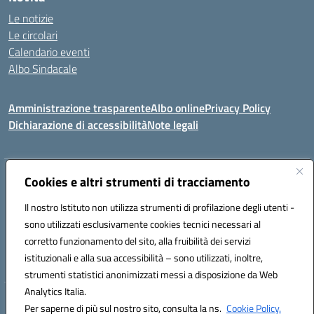
Le notizie
Le circolari
Calendario eventi
Albo Sindacale
Amministrazione trasparente
Albo online
Privacy Policy
Dichiarazione di accessibilità
Note legali
Indirizzo:
Cookies e altri strumenti di tracciamento
Via Felice Cavallotti, 15 -84020 - Oliveto Citra
Centralino:
0828793037
Email:
saic81300d@istruzione.it
Il nostro Istituto non utilizza strumenti di profilazione degli utenti -
Posta elettronica certificata (PEC):
saic81300d@pec.istruzione.it
sono utilizzati esclusivamente cookies tecnici necessari al
Codice fiscale: 82005110653
corretto funzionamento del sito, alla fruibilità dei servizi
Codice meccanografico:
SAIC81300D
istituzionali e alla sua accessibilità – sono utilizzati, inoltre,
strumenti statistici anonimizzati messi a disposizione da Web
Analytics Italia.
Hosting & Powered by 3D Solution S.r.l.
Per saperne di più sul nostro sito, consulta la ns.
Cookie Policy.