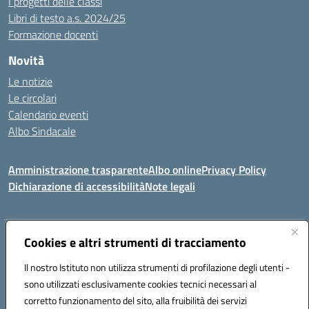
I progetti delle classi
Libri di testo a.s. 2024/25
Formazione docenti
Novità
Le notizie
Le circolari
Calendario eventi
Albo Sindacale
Amministrazione trasparente
Albo online
Privacy Policy
Dichiarazione di accessibilità
Note legali
Indirizzo:
Cookies e altri strumenti di tracciamento
Via Felice Cavallotti, 15 -84020 - Oliveto Citra
Centralino:
0828793037
Email:
saic81300d@istruzione.it
Il nostro Istituto non utilizza strumenti di profilazione degli utenti -
Posta elettronica certificata (PEC):
saic81300d@pec.istruzione.it
sono utilizzati esclusivamente cookies tecnici necessari al
Codice fiscale: 82005110653
corretto funzionamento del sito, alla fruibilità dei servizi